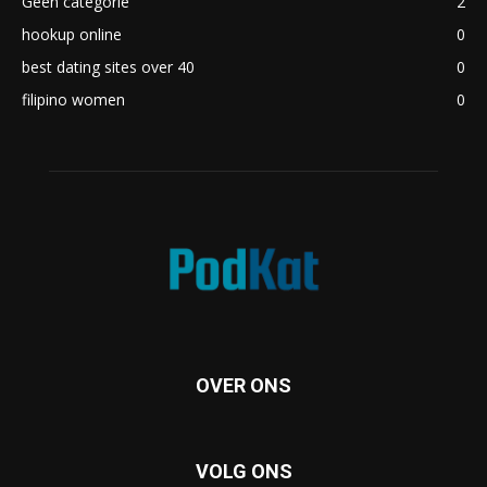
Geen categorie
2
hookup online
0
best dating sites over 40
0
filipino women
0
OVER ONS
VOLG ONS