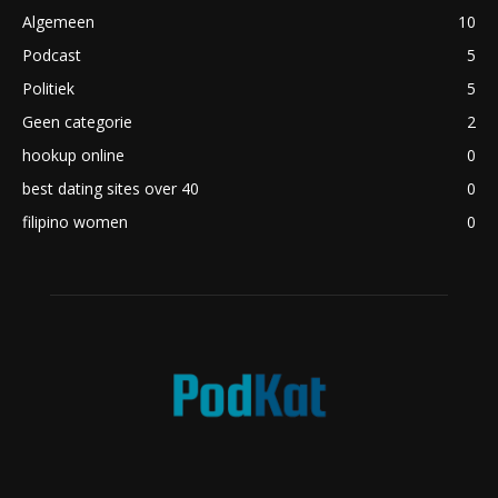
Algemeen
10
Podcast
5
Politiek
5
Geen categorie
2
hookup online
0
best dating sites over 40
0
filipino women
0