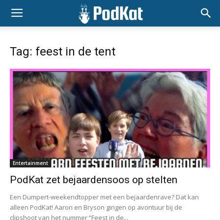
Tag: feest in de tent
Entertainment
PodKat zet bejaardensoos op stelten
Een Dumpert-weekendtopper met een bejaardenrave? Dat kan
alleen PodKat! Aaron en Bryson gingen op avontuur bij de
clipshoot van het nummer “Feest in de...