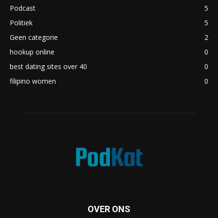
Podcast
5
Politiek
5
Geen categorie
2
hookup online
0
best dating sites over 40
0
filipino women
0
OVER ONS