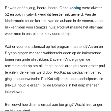
Er was er één jarig, hoera, hoera! Onze
koning
werd alweer
52 en ook in Katwijk werd dit feestje flink gevierd. Van de
kindermarkt tot de kermis, van de aubade in de Voorstraat tot
blikkenrijden vóór Remzi’s huis: PodKat maakte het allemaal
weer mee in ons pittoreske vissersdorpje.
Wat er voor ons allemaal op het programma stond? Aaron en
Bryson gingen mensen wakkerschudden op de kalmerende
tonen van grote olieblikken, Dave en Vince gingen de
rommelmarkt op om als échte handelaren prul voor groter prul
te ruilen, de kermis werd door PodKat aangedaan en Jeffrey
ging, in ouderwetsche PodKat-stijl en zonder alcoholpromotie
(Nix18, houd je eraan), bij de Domino’s in het dorp mensen
interviewen.
Benieuwd hoe dit er allemaal aan toe ging? Wacht niet langer
en kijk dat ding!