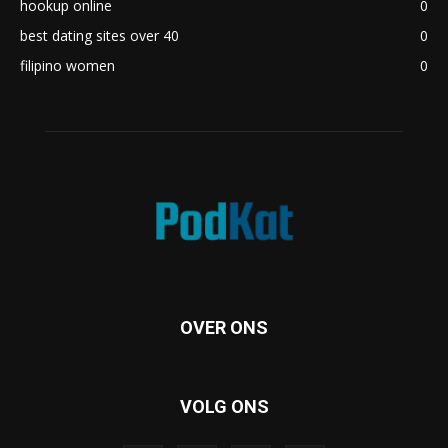
hookup online
0
best dating sites over 40
0
filipino women
0
OVER ONS
VOLG ONS