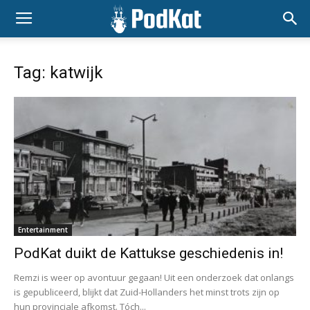
Tag: katwijk
Entertainment
PodKat duikt de Kattukse geschiedenis in!
Remzi is weer op avontuur gegaan! Uit een onderzoek dat onlangs
is gepubliceerd, blijkt dat Zuid-Hollanders het minst trots zijn op
hun provinciale afkomst. Tóch...